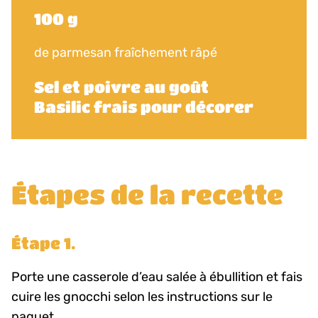
100 g
de parmesan fraîchement râpé
Sel et poivre au goût
Basilic frais pour décorer
Étapes de la recette
Étape 1.
Porte une casserole d’eau salée à ébullition et fais
cuire les gnocchi selon les instructions sur le
paquet.