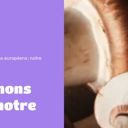
 européens : notre
nons
notre