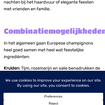
nachten bij het haardvuur of elegante feesten
met vrienden en familie.
Combinatiemogelijkhede
In het algemeen gaan Europese champignons
heel goed samen met heel wat feestelijke
ingrediënten:
Kruiden:
Tijm, rozemarijn en salie benadrukken de
aardse smaak van champignons.
Kazen
: Combineer ze met Gruyère, parmezaanse
kaas of geitenkaas voor een rijke, complexe
smaak.
Eiwitten
: Champignons passen door hum
umami-