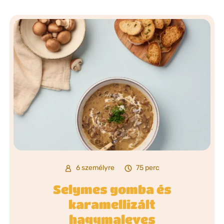
6 személyre
75 perc
Selymes gomba és
karamellizált
hagymaleves