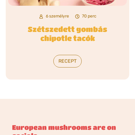
6 személyre
70 perc
Szétszedett gombás
chipotle tacók
RECEPT
European mushrooms are on