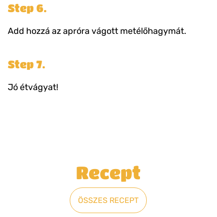
Step 6.
Add hozzá az apróra vágott metélőhagymát.
Step 7.
Jó étvágyat!
Recept
ÖSSZES RECEPT