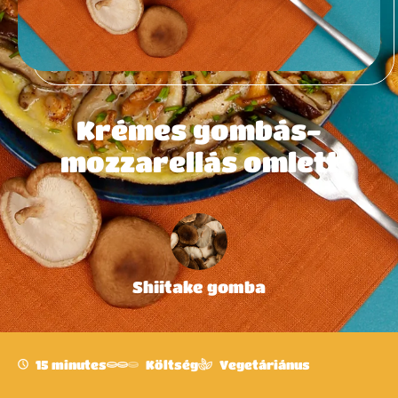
Krémes gombás-
mozzarellás omlett
Shiitake gomba
15 minutes
Költség
Vegetáriánus