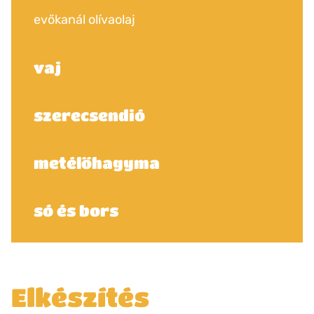
evőkanál olívaolaj
vaj
szerecsendió
metélőhagyma
só és bors
Elkészítés