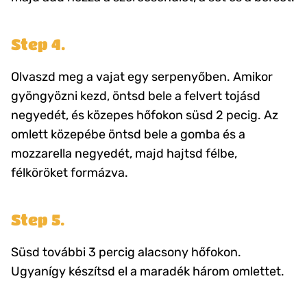
Step 4.
Olvaszd meg a vajat egy serpenyőben. Amikor
gyöngyözni kezd, öntsd bele a felvert tojásd
negyedét, és közepes hőfokon süsd 2 pecig. Az
omlett közepébe öntsd bele a gomba és a
mozzarella negyedét, majd hajtsd félbe,
félköröket formázva.
Step 5.
Süsd további 3 percig alacsony hőfokon.
Ugyanígy készítsd el a maradék három omlettet.