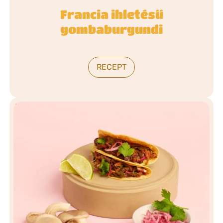
Francia ihletésű
gombaburgundi
RECEPT