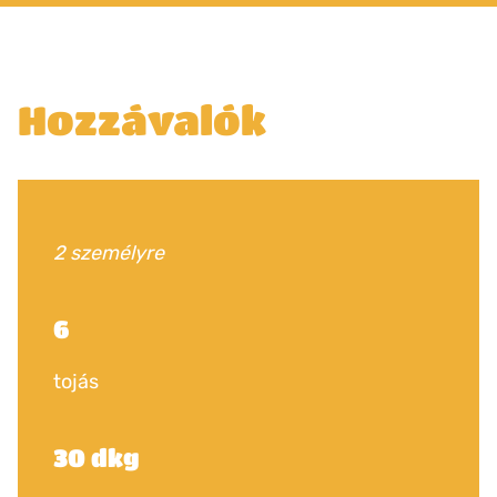
Hozzávalók
2 személyre
6
tojás
30 dkg