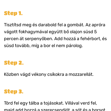
Step 1.
Tisztítsd meg és darabold fel a gombát. Az apróra
vágott fokhagymával együtt bő olajon süsd 5
percen át serpenyőben. Add hozzá a fehérbort, és
süsd tovább, míg a bor el nem párolog.
Step 2.
Közben vágd vékony csíkokra a mozzarellát.
Step 3.
Törd fel egy tálba a tojásokat. Villával verd fel,
majd add hozzá a szerecsendiót, a sót és a borsot.