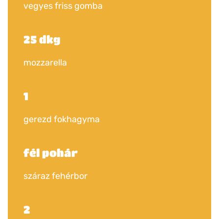
vegyes friss gomba
25 dkg
mozzarella
1
gerezd fokhagyma
fél pohár
száraz fehérbor
2