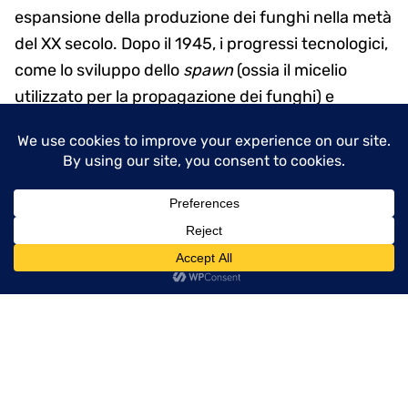
espansione della produzione dei funghi nella metà
del XX secolo. Dopo il 1945, i progressi tecnologici,
come lo sviluppo dello
spawn
(ossia il micelio
utilizzato per la propagazione dei funghi) e
l’introduzione di stanze di coltivazione ad
ambiente controllato, rivoluzionano il settore.
Queste innovazioni rendono possibile coltivare per
tutto l’anno e ottenere una qualità più uniforme,
rispondendo alla crescente domanda di funghi.
menu
In Europa si producono
ancora i funghi?
Oggi l’Europa ha una posizione di leadership nella
produzione di funghi, trainata da paesi come la
Polonia e i Paesi Bassi. Il settore micotico europeo