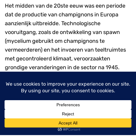
Het midden van de 20ste eeuw was een periode
dat de productie van champignons in Europa
aanzienlijk uitbreidde. Technologische
vooruitgang, zoals de ontwikkeling van spawn
(mycelium gebruikt om champignons te
vermeerderen) en het invoeren van teeltruimtes
met gecontroleerd klimaat, veroorzaakten
grondige veranderingen in de sector na 1945.
Door deze innovaties kon er het hele jaar door
geteeld worden en een constante kwaliteit
geleverd worden. Zo kon men aan de groeiende
vraag naar champignons voldoen.
Telen we nog steeds
menu
champignons in Europa?