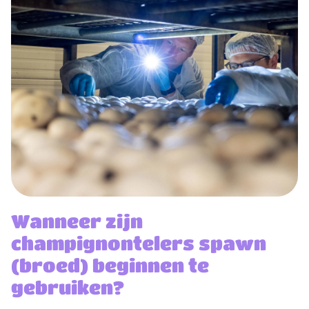
Wanneer zijn
champignontelers spawn
(broed) beginnen te
gebruiken?