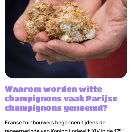
Waarom worden witte
champignons vaak Parijse
champignons genoemd?
Franse tuinbouwers begonnen tijdens de
de
regeerperiode van Koning Lodewijk XIV in de 17