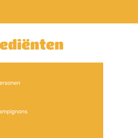
rediënten
personen
hampignons