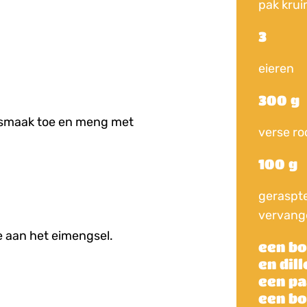
pak kru
3
eieren
300 g
r smaak toe en meng met
verse r
100 g
geraspt
vervang
e aan het eimengsel.
een bo
en dill
een pa
een bo