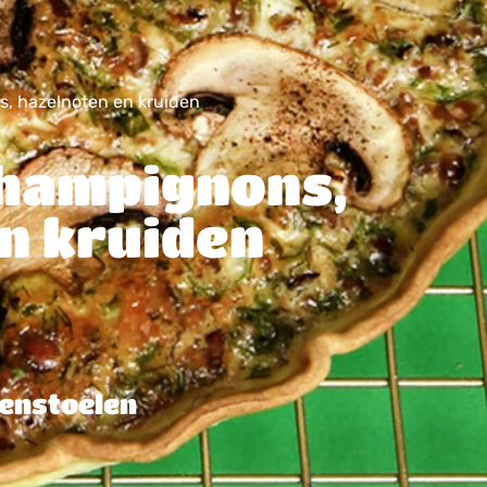
, hazelnoten en kruiden
champignons,
n kruiden
enstoelen