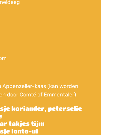
imeldeeg
oom
e Appenzeller-kaas (kan worden
en door Comté of Emmentaler)
sje koriander, peterselie
e
ar takjes tijm
sje lente-ui