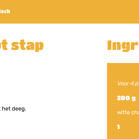
isch
t stap
Ing
Voor 4 
200 g
 het deeg.
witte c
1