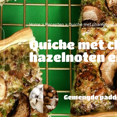
Home
»
Recepten
»
Quiche met champignons
Quiche met 
hazelnoten e
Gemengde padd