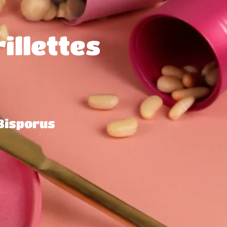
illettes
 Bisporus