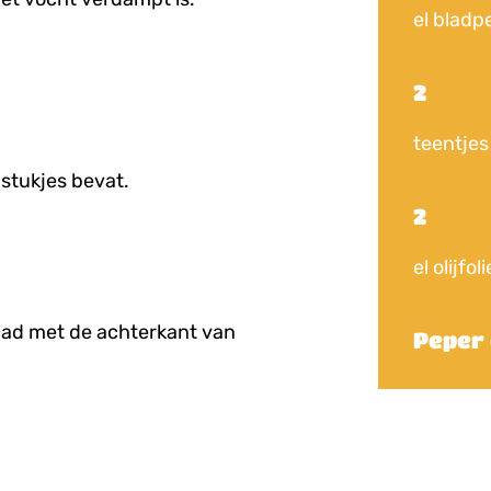
el bladp
2
teentjes
 stukjes bevat.
2
el olijfoli
 glad met de achterkant van
Peper 