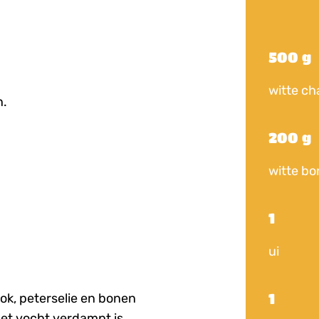
500 g
witte ch
n.
200 g
witte bo
1
ui
1
ok, peterselie en bonen
het vocht verdampt is.