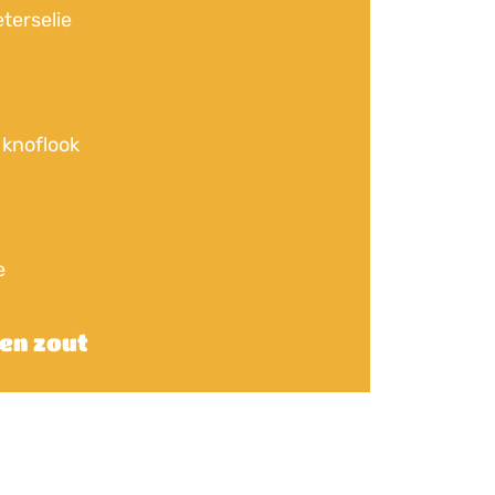
eterselie
 knoflook
e
en zout