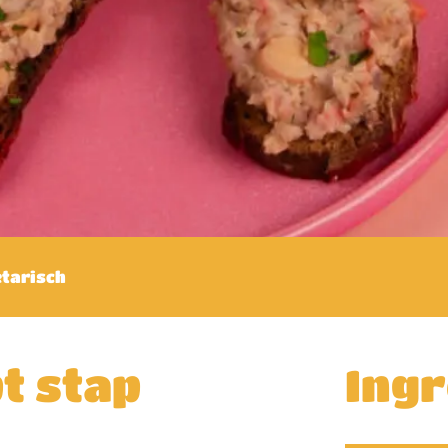
tarisch
t stap
Ing