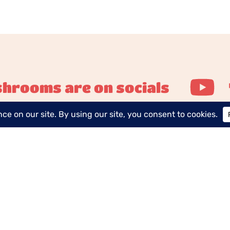
hrooms are on socials
waarden
Wettelijke Vermeldingen
Beleid weg