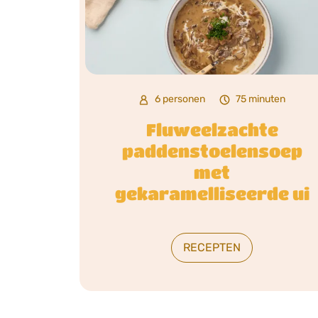
6 personen
75 minuten
Fluweelzachte
paddenstoelensoep
met
gekaramelliseerde ui
RECEPTEN