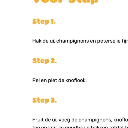
Step 1.
Hak de ui, champignons en peterselie fij
Step 2.
Pel en plet de knoflook.
Step 3.
Fruit de ui, voeg de champignons, knoflo
toe en laat ze goudbruin bakken totdat 