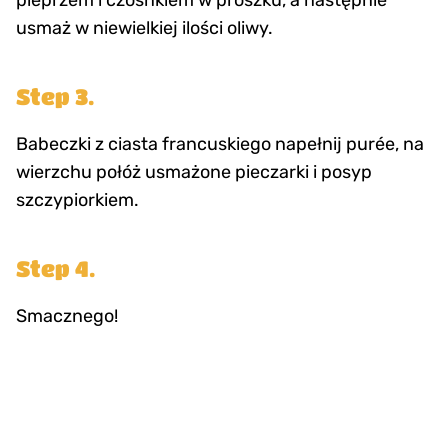
pieprzem i czosnkiem w proszku, a następnie
usmaż w niewielkiej ilości oliwy.
Step 3.
Babeczki z ciasta francuskiego napełnij purée, na
wierzchu połóż usmażone pieczarki i posyp
szczypiorkiem.
Step 4.
Smacznego!