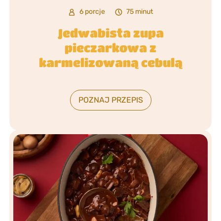
6 porcje
75 minut
Jedwabista zupa
pieczarkowa z
karmelizowaną cebulą
POZNAJ PRZEPIS