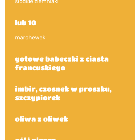
słodkie ziemniaki
lub 10
marchewek
gotowe babeczki z ciasta
francuskiego
imbir, czosnek w proszku,
szczypiorek
oliwa z oliwek