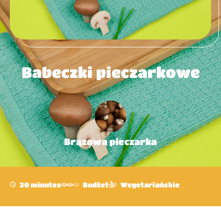
Babeczki pieczarkowe
Brązowa pieczarka
20 minutes
Budżet
Wegetariańskie