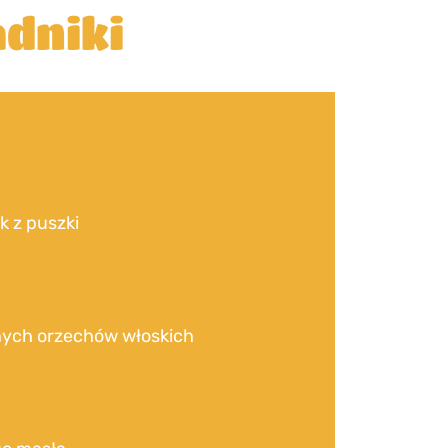
dniki
k z puszki
ych orzechów włoskich