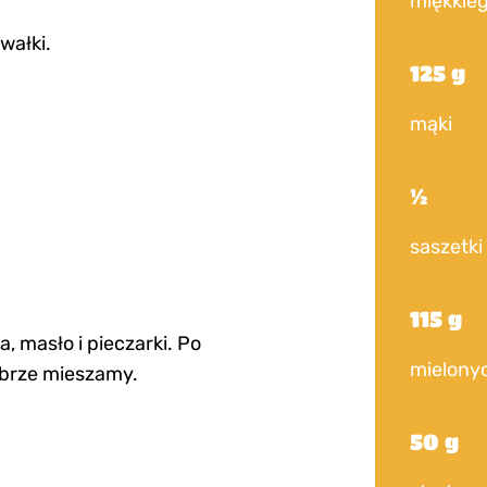
miękkie
wałki.
125 g
mąki
½
saszetki
115 g
a, masło i pieczarki. Po
mielony
obrze mieszamy.
50 g