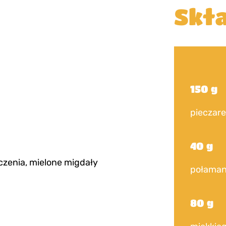
Skła
150 g
pieczare
40 g
czenia, mielone migdały
połaman
80 g