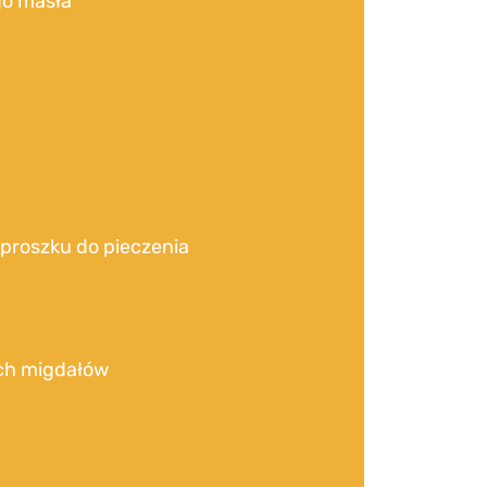
go masła
 proszku do pieczenia
ch migdałów