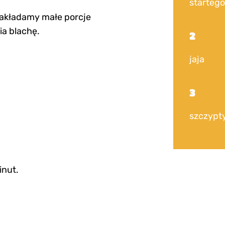
startego
nakładamy małe porcje
ia blachę.
2
jaja
3
szczypty
inut.