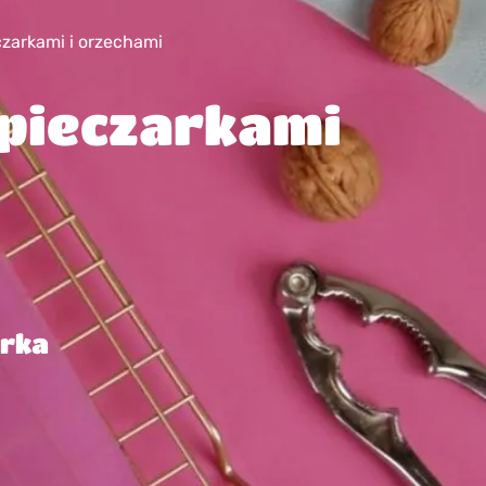
czarkami i orzechami
 pieczarkami
arka