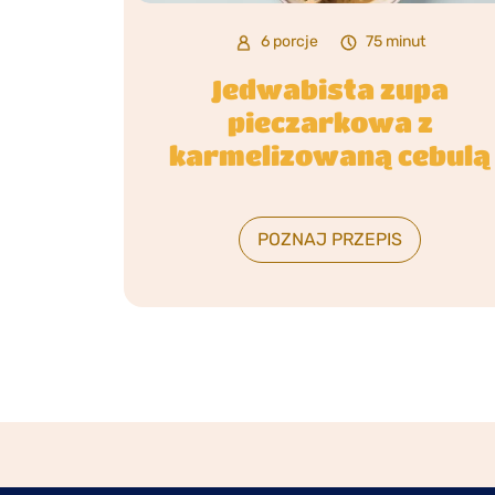
6 porcje
75 minut
Jedwabista zupa
pieczarkowa z
karmelizowaną cebulą
POZNAJ PRZEPIS