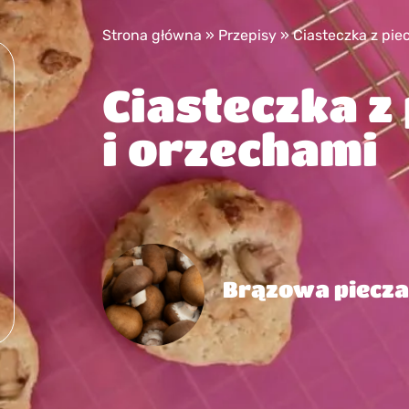
Strona główna
»
Przepisy
»
Ciasteczka z pie
Ciasteczka z
i orzechami
Brązowa piecz