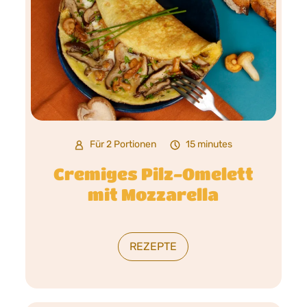
Für 2 Portionen
15 minutes
Cremiges Pilz-Omelett
mit Mozzarella
REZEPTE