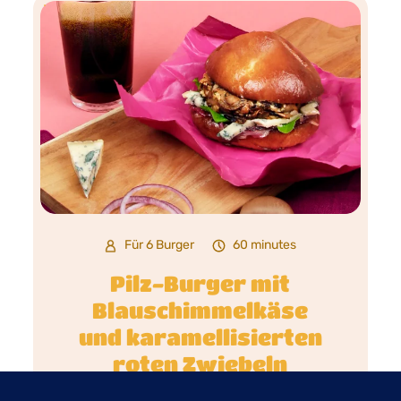
Für 6 Burger
60 minutes
Pilz-Burger mit
Blauschimmelkäse
und karamellisierten
roten Zwiebeln