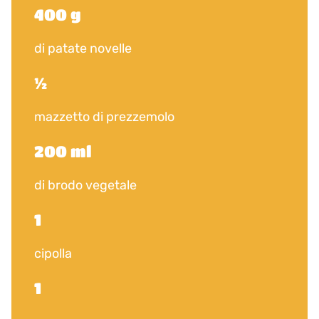
400 g
di patate novelle
½
mazzetto di prezzemolo
200 ml
di brodo vegetale
1
cipolla
1