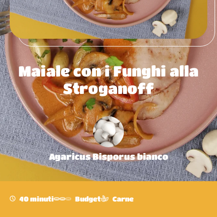
Maiale con i Funghi alla
Stroganoff
Agaricus Bisporus bianco
40 minuti
Budget
Carne