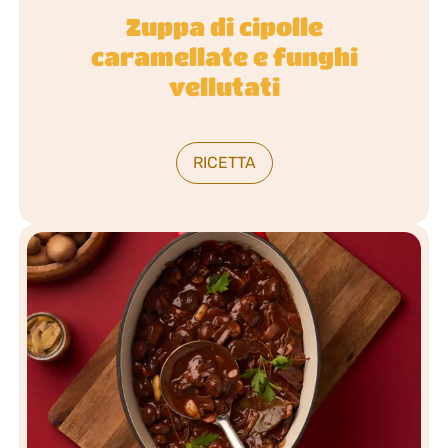
Zuppa di cipolle
caramellate e funghi
vellutati
RICETTA